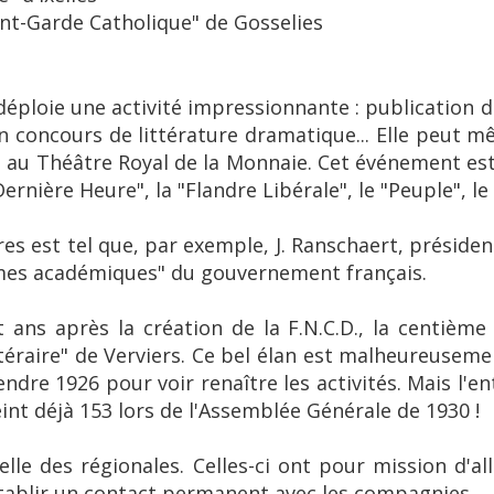
nt-Garde Catholique" de Gosselies
déploie une activité impressionnante : publication d'
n concours de littérature dramatique... Elle peut 
e au Théâtre Royal de la Monnaie. Cet événement est
nière Heure", la "Flandre Libérale", le "Peuple", le "
 est tel que, par exemple, J. Ranschaert, présiden
lmes académiques" du gouvernement français.
ns après la création de la F.N.C.D., la centième tro
téraire" de Verviers. Ce bel élan est malheureusem
endre 1926 pour voir renaître les activités. Mais l'
nt déjà 153 lors de l'Assemblée Générale de 1930 !
ielle des régionales. Celles-ci ont pour mission d'al
établir un contact permanent avec les compagnies.