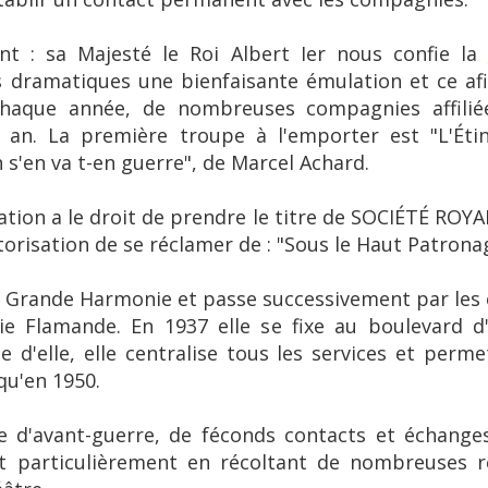
nt : sa Majesté le Roi Albert Ier nous confie la
es dramatiques une bienfaisante émulation et ce af
chaque année, de nombreuses compagnies affilié
an. La première troupe à l'emporter est "L'Étin
s'en va t-en guerre", de Marcel Achard.
tion a le droit de prendre le titre de SOCIÉTÉ ROYA
torisation de se réclamer de : "Sous le Haut Patronag
la Grande Harmonie et passe successivement par les 
rie Flamande. En 1937 elle se fixe au boulevard d
e d'elle, elle centralise tous les services et permet
squ'en 1950.
e d'avant-guerre, de féconds contacts et échanges
nt particulièrement en récoltant de nombreuses 