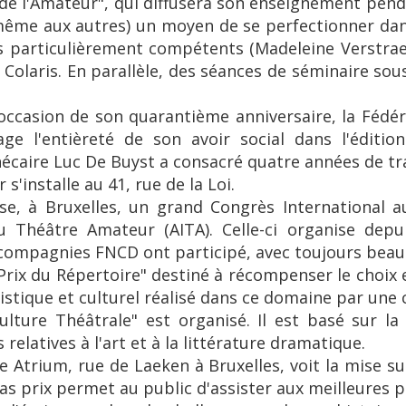
 de l'Amateur", qui diffusera son enseignement pendan
même aux autres) un moyen de se perfectionner dan
 particulièrement compétents (Madeleine Verstrae
y Colaris. En parallèle, des séances de séminaire s
 occasion de son quarantième anniversaire, la Fédé
ge l'entièreté de son avoir social dans l'éditio
hécaire Luc De Buyst a consacré quatre années de tra
s'installe au 41, rue de la Loi.
se, à Bruxelles, un grand Congrès International 
du Théâtre Amateur (AITA). Celle-ci organise depu
compagnies FNCD ont participé, avec toujours beau
Prix du Répertoire" destiné à récompenser le choix e
rtistique et culturel réalisé dans ce domaine par un
lture Théâtrale" est organisé. Il est basé sur la
relatives à l'art et à la littérature dramatique.
e Atrium, rue de Laeken à Bruxelles, voit la mise su
 prix permet au public d'assister aux meilleures 